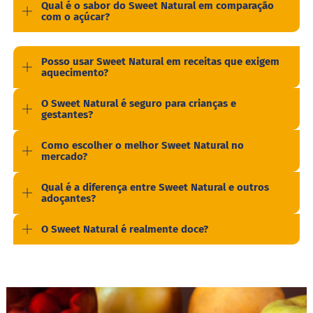
Qual é o sabor do Sweet Natural em comparação
o
com o açúcar?
l
o
M
Posso usar Sweet Natural em receitas que exigem
o
aquecimento?
l
h
O Sweet Natural é seguro para crianças e
o
gestantes?
s
P
Como escolher o melhor Sweet Natural no
u
mercado?
d
i
Qual é a diferença entre Sweet Natural e outros
m
adoçantes?
P
i
O Sweet Natural é realmente doce?
p
o
c
a
B