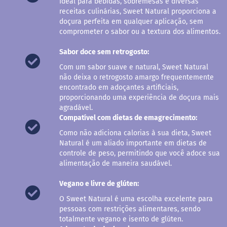
Ideal para bebidas, sobremesas e diversas
a
receitas culinárias, Sweet Natural proporciona a
doçura perfeita em qualquer aplicação, sem
B
comprometer o sabor ou a textura dos alimentos.
a
r
r
Sabor doce sem retrogosto:
a
Com um sabor suave e natural, Sweet Natural
d
e
não deixa o retrogosto amargo frequentemente
c
encontrado em adoçantes artificiais,
e
proporcionando uma experiência de doçura mais
r
agradável.
e
Compatível com dietas de emagrecimento:
a
l
Como não adiciona calorias à sua dieta, Sweet
Natural é um aliado importante em dietas de
B
controle de peso, permitindo que você adoce sua
i
alimentação de maneira saudável.
s
c
o
Vegano e livre de glúten:
i
t
O Sweet Natural é uma escolha excelente para
o
pessoas com restrições alimentares, sendo
totalmente vegano e isento de glúten.
C