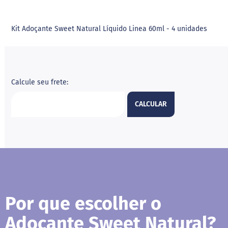
i
l
i
Kit Adoçante Sweet Natural Líquido Linea 60ml - 4 unidades
t
o
l
E
r
Calcule seu frete:
i
t
CALCULAR
r
i
t
o
l
A
l
i
m
e
Por que escolher o
n
t
Adoçante Sweet Natural?
o