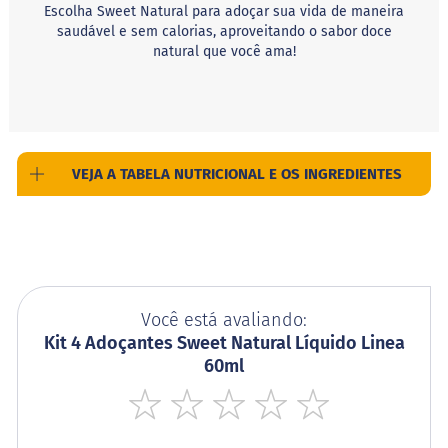
c
Escolha Sweet Natural para adoçar sua vida de maneira
i
saudável e sem calorias, aproveitando o sabor doce
n
natural que você ama!
o
S
h
a
k
e
VEJA A TABELA NUTRICIONAL E OS INGREDIENTES
F
u
n
c
i
o
n
Você está avaliando:
a
Kit 4 Adoçantes Sweet Natural Líquido Linea
i
s
60ml
W
h
1
2
3
4
5
e