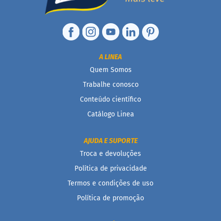
n
t
e
g
r
a
A LINEA
i
Quem Somos
s
Trabalhe conosco
D
i
Conteúdo científico
a
Catálogo Linea
b
é
t
AJUDA E SUPORTE
i
c
Troca e devoluções
o
Política de privacidade
s
Termos e condições de uso
Kits
Política de promoção
Ofertas