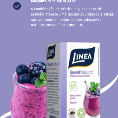
Adoçante de dupla origem:
r
e
A combinação de eritritol e glicosídeos de
m
esteviol oferece uma doçura equilibrada e eficaz,
e
aproveitando o melhor de dois adoçantes
d
naturais em um único produto.
e
a
v
e
l
ã
D
o
c
e
d
e
l
e
i
t
e
L
e