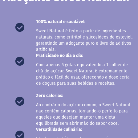
s
G
e
100% natural e saudável:
l
e
Sweet Natural é feito a partir de ingredientes
i
naturais, como eritritol e glicosídeos de esteviol,
a
garantindo um adoçante puro e livre de aditivos
artificiais.
C
Praticidade no dia a dia:
h
o
Com apenas 5 gotas equivalendo a 1 colher de
c
chá de açúcar, Sweet Natural é extremamente
o
prático e fácil de usar, oferecendo a dose certa
l
a
de doçura para suas bebidas e receitas.
t
e
Zero calorias:
G
Ao contrário do açúcar comum, o Sweet Natural
e
não contém calorias, tornando-o perfeito para
l
aqueles que desejam manter uma dieta
a
equilibrada sem abrir mão do sabor doce.
t
Versatilidade culinária:
i
n