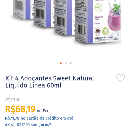
l
o
s
e
S
t
e
v
i
a
S
Saltar
w
e
para
Kit 4 Adoçantes Sweet Natural
e
o
Líquido Linea 60ml
t
início
N
da
a
R$79,76
Galeria
t
de
u
R$68,19
r
no Pix
imagens
a
R$71,78
no cartão de crédito em até
l
4X
de R$17,95
sem juros
*
X