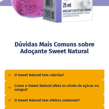
i
t
e
c
o
n
d
e
n
s
Dúvidas Mais Comuns sobre
a
d
Adoçante Sweet Natural
o
M
i
s
t
O Sweet Natural tem calorias?
u
r
Como o Sweet Natural afeta os níveis de açúcar no
a
sangue?
p
a
r
O Sweet Natural tem efeitos colaterais?
a
b