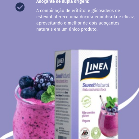
Adoçante de dupla origem:
r
e
A combinação de eritritol e glicosídeos de
m
esteviol oferece uma doçura equilibrada e eficaz,
e
aproveitando o melhor de dois adoçantes
d
naturais em um único produto.
e
a
v
e
l
ã
D
o
c
e
d
e
l
e
i
t
e
L
e