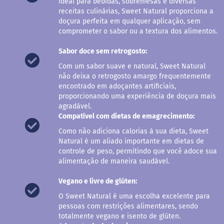
Ideal para bebidas, sobremesas e diversas
a
receitas culinárias, Sweet Natural proporciona a
doçura perfeita em qualquer aplicação, sem
B
comprometer o sabor ou a textura dos alimentos.
a
r
r
Sabor doce sem retrogosto:
a
Com um sabor suave e natural, Sweet Natural
d
e
não deixa o retrogosto amargo frequentemente
c
encontrado em adoçantes artificiais,
e
proporcionando uma experiência de doçura mais
r
agradável.
e
Compatível com dietas de emagrecimento:
a
l
Como não adiciona calorias à sua dieta, Sweet
Natural é um aliado importante em dietas de
B
controle de peso, permitindo que você adoce sua
i
alimentação de maneira saudável.
s
c
o
Vegano e livre de glúten:
i
t
O Sweet Natural é uma escolha excelente para
o
pessoas com restrições alimentares, sendo
totalmente vegano e isento de glúten.
C