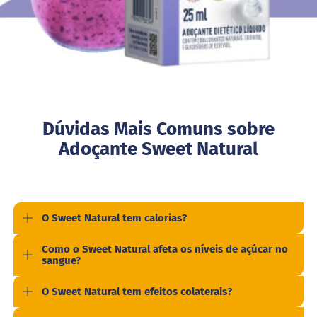
i
t
e
c
o
n
d
e
n
s
Dúvidas Mais Comuns sobre
a
d
Adoçante Sweet Natural
o
M
i
s
t
O Sweet Natural tem calorias?
u
r
Como o Sweet Natural afeta os níveis de açúcar no
a
sangue?
p
a
r
O Sweet Natural tem efeitos colaterais?
a
b