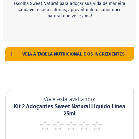
c
Escolha Sweet Natural para adoçar sua vida de maneira
i
saudável e sem calorias, aproveitando o sabor doce
n
natural que você ama!
o
S
h
a
k
e
VEJA A TABELA NUTRICIONAL E OS INGREDIENTES
F
u
n
c
i
o
n
Você está avaliando:
a
Kit 2 Adoçantes Sweet Natural Líquido Linea
i
s
25ml
W
h
1
2
3
4
5
e