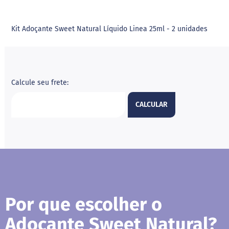
i
l
i
Kit Adoçante Sweet Natural Líquido Linea 25ml - 2 unidades
t
o
l
E
r
Calcule seu frete:
i
t
CALCULAR
r
i
t
o
l
A
l
i
m
e
Por que escolher o
n
t
Adoçante Sweet Natural?
o