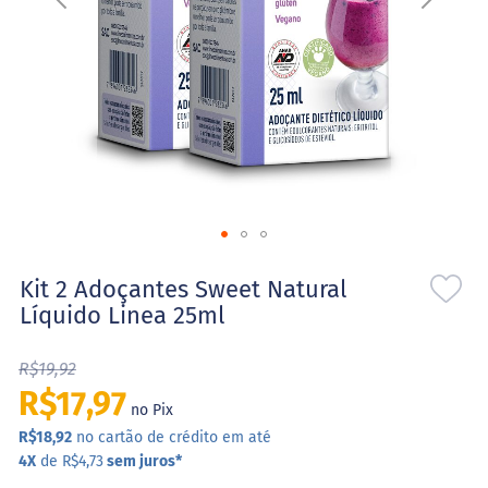
l
o
s
e
S
t
e
v
i
a
S
Saltar
w
e
para
Kit 2 Adoçantes Sweet Natural
e
o
Líquido Linea 25ml
t
início
N
da
a
R$19,92
Galeria
t
de
u
R$17,97
r
no Pix
imagens
a
R$18,92
no cartão de crédito em até
l
4X
de R$4,73
sem juros
*
X