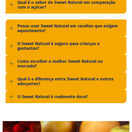
Qual é o sabor do Sweet Natural em comparação
o
com o açúcar?
l
o
M
Posso usar Sweet Natural em receitas que exigem
o
aquecimento?
l
h
O Sweet Natural é seguro para crianças e
o
gestantes?
s
P
Como escolher o melhor Sweet Natural no
u
mercado?
d
i
Qual é a diferença entre Sweet Natural e outros
m
adoçantes?
P
i
O Sweet Natural é realmente doce?
p
o
c
a
B