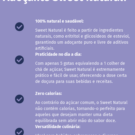
s
G
e
100% natural e saudável:
l
e
Sweet Natural é feito a partir de ingredientes
i
naturais, como eritritol e glicosídeos de esteviol,
a
garantindo um adoçante puro e livre de aditivos
artificiais.
C
Praticidade no dia a dia:
h
o
Com apenas 5 gotas equivalendo a 1 colher de
c
chá de açúcar, Sweet Natural é extremamente
o
prático e fácil de usar, oferecendo a dose certa
l
a
de doçura para suas bebidas e receitas.
t
e
Zero calorias:
G
Ao contrário do açúcar comum, o Sweet Natural
e
não contém calorias, tornando-o perfeito para
l
aqueles que desejam manter uma dieta
a
equilibrada sem abrir mão do sabor doce.
t
Versatilidade culinária:
i
n