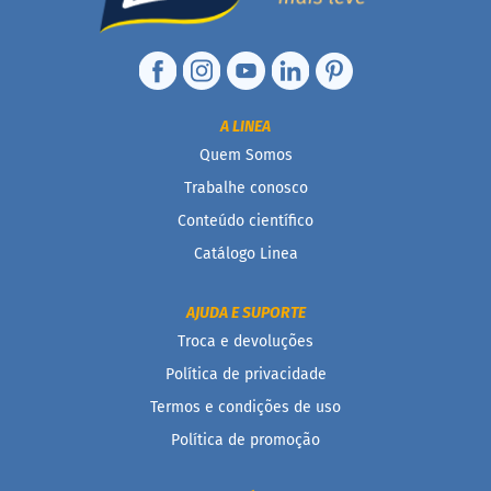
n
t
e
g
r
a
A LINEA
i
Quem Somos
s
Trabalhe conosco
D
i
Conteúdo científico
a
Catálogo Linea
b
é
t
AJUDA E SUPORTE
i
c
Troca e devoluções
o
Política de privacidade
s
Termos e condições de uso
Kits
Política de promoção
Ofertas