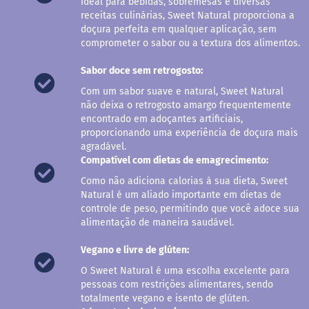
Ideal para bebidas, sobremesas e diversas
a
receitas culinárias, Sweet Natural proporciona a
doçura perfeita em qualquer aplicação, sem
B
comprometer o sabor ou a textura dos alimentos.
a
r
r
Sabor doce sem retrogosto:
a
Com um sabor suave e natural, Sweet Natural
d
e
não deixa o retrogosto amargo frequentemente
c
encontrado em adoçantes artificiais,
e
proporcionando uma experiência de doçura mais
r
agradável.
e
Compatível com dietas de emagrecimento:
a
l
Como não adiciona calorias à sua dieta, Sweet
Natural é um aliado importante em dietas de
B
controle de peso, permitindo que você adoce sua
i
alimentação de maneira saudável.
s
c
o
Vegano e livre de glúten:
i
t
O Sweet Natural é uma escolha excelente para
o
pessoas com restrições alimentares, sendo
totalmente vegano e isento de glúten.
C