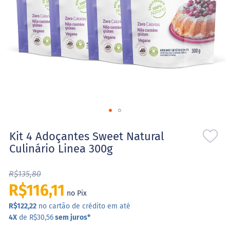
l
o
s
e
S
t
e
v
i
a
S
Saltar
w
e
para
Kit 4 Adoçantes Sweet Natural
e
o
Culinário Linea 300g
t
início
N
da
a
R$135,80
Galeria
t
de
u
R$116,11
r
no Pix
imagens
a
R$122,22
no cartão de crédito em até
l
4X
de R$30,56
sem juros
*
X