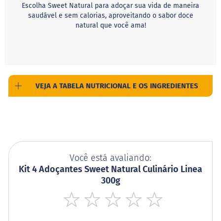
c
Escolha Sweet Natural para adoçar sua vida de maneira
i
saudável e sem calorias, aproveitando o sabor doce
n
natural que você ama!
o
S
h
a
k
e
VEJA A TABELA NUTRICIONAL E OS INGREDIENTES
F
u
n
c
i
o
n
Você está avaliando:
a
Kit 4 Adoçantes Sweet Natural Culinário Linea
i
s
300g
W
h
1
2
3
4
5
e