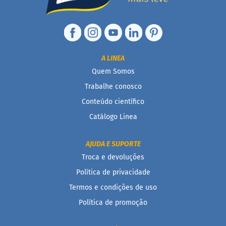
n
t
e
g
r
a
A LINEA
i
Quem Somos
s
Trabalhe conosco
D
i
Conteúdo científico
a
Catálogo Linea
b
é
t
AJUDA E SUPORTE
i
c
Troca e devoluções
o
Política de privacidade
s
Termos e condições de uso
Kits
Política de promoção
Ofertas