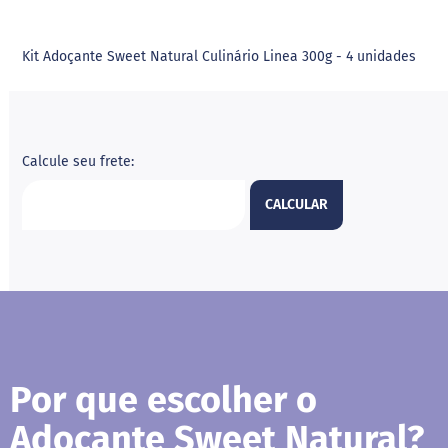
i
l
i
Kit Adoçante Sweet Natural Culinário Linea 300g - 4 unidades
t
o
l
E
r
Calcule seu frete:
i
t
CALCULAR
r
i
t
o
l
A
l
i
m
e
Por que escolher o
n
t
Adoçante Sweet Natural?
o