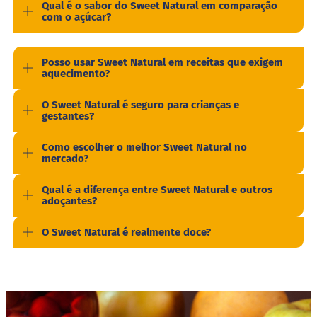
Qual é o sabor do Sweet Natural em comparação
o
com o açúcar?
l
o
M
Posso usar Sweet Natural em receitas que exigem
o
aquecimento?
l
h
O Sweet Natural é seguro para crianças e
o
gestantes?
s
P
Como escolher o melhor Sweet Natural no
u
mercado?
d
i
Qual é a diferença entre Sweet Natural e outros
m
adoçantes?
P
i
O Sweet Natural é realmente doce?
p
o
c
a
B