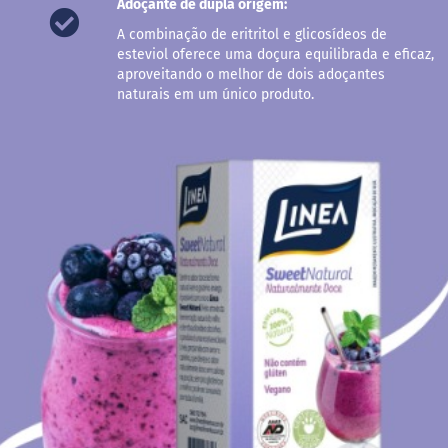
Adoçante de dupla origem:
r
e
A combinação de eritritol e glicosídeos de
m
esteviol oferece uma doçura equilibrada e eficaz,
e
aproveitando o melhor de dois adoçantes
d
naturais em um único produto.
e
a
v
e
l
ã
D
o
c
e
d
e
l
e
i
t
e
L
e