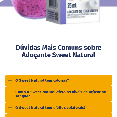
i
t
e
c
o
n
d
e
n
s
Dúvidas Mais Comuns sobre
a
d
Adoçante Sweet Natural
o
M
i
s
t
O Sweet Natural tem calorias?
u
r
Como o Sweet Natural afeta os níveis de açúcar no
a
sangue?
p
a
r
O Sweet Natural tem efeitos colaterais?
a
b