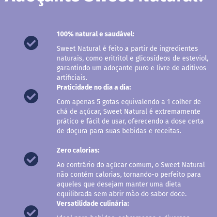
s
G
e
100% natural e saudável:
l
e
Sweet Natural é feito a partir de ingredientes
i
naturais, como eritritol e glicosídeos de esteviol,
a
garantindo um adoçante puro e livre de aditivos
artificiais.
C
Praticidade no dia a dia:
h
o
Com apenas 5 gotas equivalendo a 1 colher de
c
chá de açúcar, Sweet Natural é extremamente
o
prático e fácil de usar, oferecendo a dose certa
l
a
de doçura para suas bebidas e receitas.
t
e
Zero calorias:
G
Ao contrário do açúcar comum, o Sweet Natural
e
não contém calorias, tornando-o perfeito para
l
aqueles que desejam manter uma dieta
a
equilibrada sem abrir mão do sabor doce.
t
Versatilidade culinária:
i
n