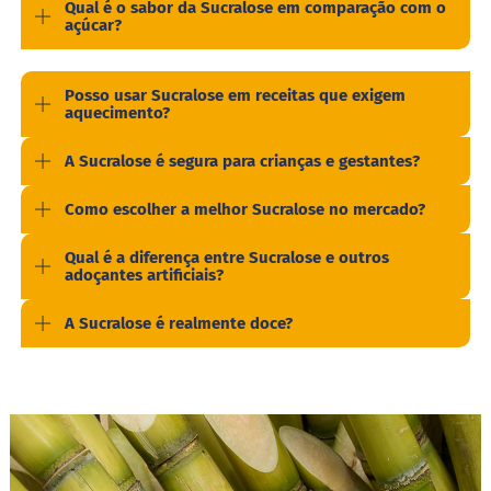
Qual é o sabor da Sucralose em comparação com o
o
açúcar?
l
o
M
Posso usar Sucralose em receitas que exigem
o
aquecimento?
l
h
A Sucralose é segura para crianças e gestantes?
o
s
Como escolher a melhor Sucralose no mercado?
P
u
Qual é a diferença entre Sucralose e outros
d
adoçantes artificiais?
i
m
A Sucralose é realmente doce?
P
i
p
o
c
a
B