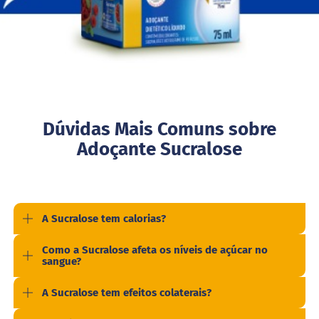
i
t
e
c
o
n
d
e
n
s
Dúvidas Mais Comuns sobre
a
d
Adoçante Sucralose
o
M
i
s
t
A Sucralose tem calorias?
u
r
Como a Sucralose afeta os níveis de açúcar no
a
sangue?
p
a
r
A Sucralose tem efeitos colaterais?
a
b