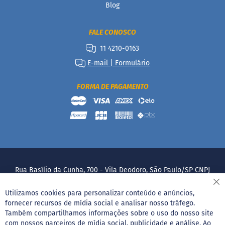
Blog
Mais
Vendidos
FALE CONOSCO
Receitas
11 4210-0163
D
E-mail | Formulário
o
c
e
FORMA DE PAGAMENTO
s
S
a
l
g
a
d
o
Rua Basílio da Cunha, 700 - Vila Deodoro, São Paulo/SP CNPJ
s
05.207.076/0006-10
Fe
Utilizamos cookies para personalizar conteúdo e anúncios,
B
e
fornecer recursos de mídia social e analisar nosso tráfego.
b
Também compartilhamos informações sobre o uso do nosso site
i
com nossos parceiros de mídia social, publicidade e análise. Ao