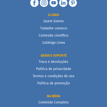
n
t
e
A LINEA
g
r
Quem Somos
a
Trabalhe conosco
i
s
Conteúdo científico
Catálogo Linea
D
i
a
AJUDA E SUPORTE
b
é
Troca e devoluções
t
i
Política de privacidade
c
Termos e condições de uso
o
s
Política de promoção
Kits
NA MÍDIA
Ofertas
Conteúdo Completo