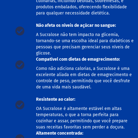
culinárias, incluindo bebidas, sobremesas, e
a
produtos embalados, oferecendo flexibilidade
para qualquer necessidade dietética.
B
a
r
Não afeta os níveis de açúcar no sangue:
r
A Sucralose não tem impacto na glicemia,
a
tornando-se uma escolha ideal para diabéticos e
d
e
pessoas que precisam gerenciar seus níveis de
c
glicose.
e
Compatível com dietas de emagrecimento:
r
e
Como não adiciona calorias, a Sucralose é uma
a
excelente aliada em dietas de emagrecimento e
l
controle de peso, permitindo que você desfrute
de uma vida mais saudável.
B
i
Resistente ao calor:
s
c
OA Sucralose é altamente estável em altas
o
temperaturas, o que a torna perfeita para
i
t
cozinhar e assar, permitindo que você prepare
o
suas receitas favoritas sem perder a doçura.
Altamente concentrada:
C