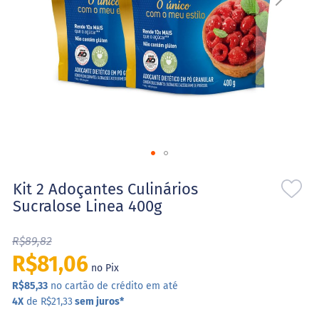
l
o
s
e
S
t
e
v
i
a
S
Saltar
w
e
para
Kit 2 Adoçantes Culinários
e
o
Sucralose Linea 400g
t
início
N
da
a
R$89,82
Galeria
t
de
u
R$81,06
r
no Pix
imagens
a
R$85,33
no cartão de crédito em até
l
4X
de R$21,33
sem juros
*
X