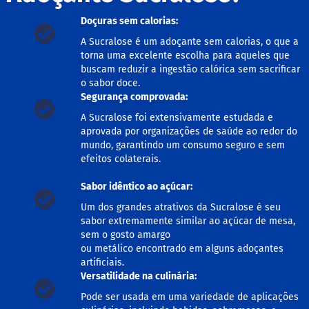
s
Doçuras sem calorias:
G
A Sucralose é um adoçante sem calorias, o que a
e
l
torna uma excelente escolha para aqueles que
e
buscam reduzir a ingestão calórica sem sacrificar
i
o sabor doce.
a
Segurança comprovada:
C
A Sucralose foi extensivamente estudada e
h
aprovada por organizações de saúde ao redor do
o
mundo, garantindo um consumo seguro e sem
c
efeitos colaterais.
o
l
a
Sabor idêntico ao açúcar:
t
Um dos grandes atrativos da Sucralose é seu
e
sabor extremamente similar ao açúcar de mesa,
G
sem o gosto amargo
e
ou metálico encontrado em alguns adoçantes
l
artificiais.
a
Versatilidade na culinária:
t
i
Pode ser usada em uma variedade de aplicações
n