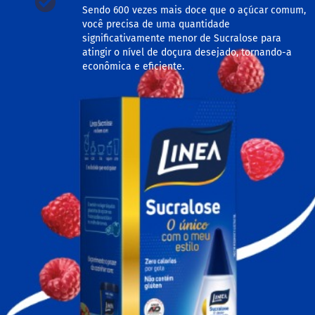
r
Sendo 600 vezes mais doce que o açúcar comum,
e
você precisa de uma quantidade
m
significativamente menor de Sucralose para
e
atingir o nível de doçura desejado, tornando-a
d
econômica e eficiente.
e
a
v
e
l
ã
D
o
c
e
d
e
l
e
i
t
e
L
e