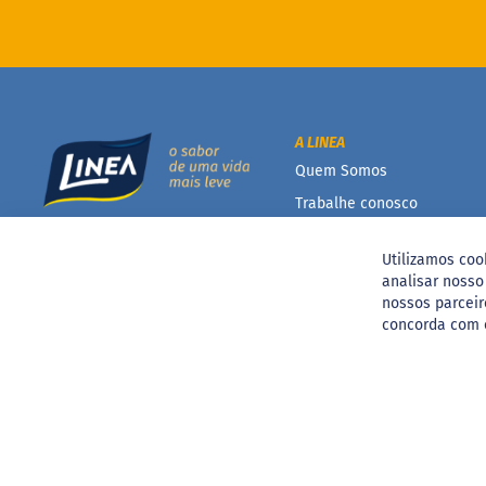
A LINEA
Quem Somos
Trabalhe conosco
Conteúdo científico
Utilizamos coo
Catálogo Linea
analisar noss
nossos parceir
concorda com 
Rua 