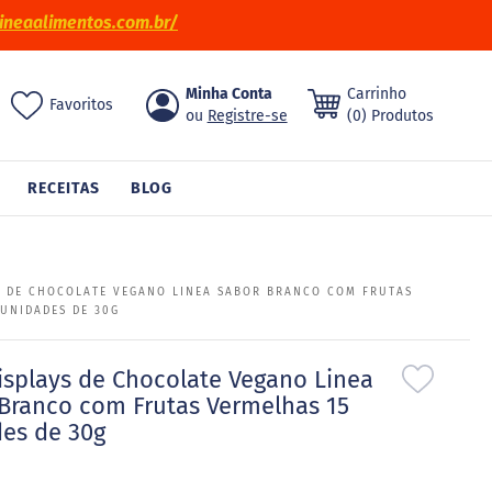
ineaalimentos.com.br/
Pular
Minha Conta
Carrinho
ch
Favoritos
para
Registre-se
(0) Produtos
o
conteúdo
RECEITAS
BLOG
YS DE CHOCOLATE VEGANO LINEA SABOR BRANCO COM FRUTAS
 UNIDADES DE 30G
Displays de Chocolate Vegano Linea
Branco com Frutas Vermelhas 15
es de 30g