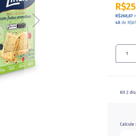
R$25
R$268,87
n
4X
de R$67
Kit 2 d
Calcule 