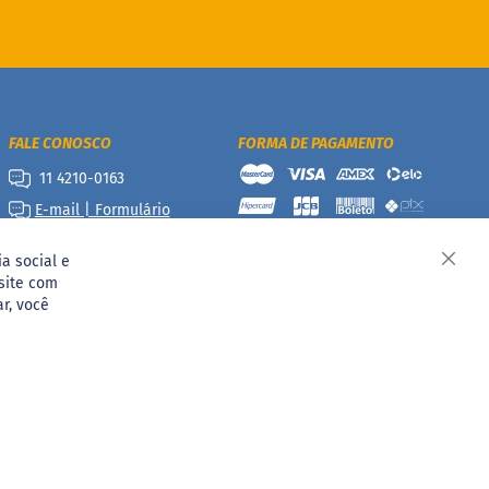
FALE CONOSCO
FORMA DE PAGAMENTO
11 4210-0163
E-mail | Formulário
a social e
Fech
site com
ar, você
06-10