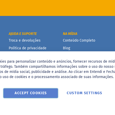
AJUDA E SUPORTE
NA MÍDIA
Troca e devoluções
Conteúdo Completo
Política de privacidade
Blog
Termos e condições de
uso
kies para personalizar conteúdo e anúncios, fornecer recursos de mídi
o tráfego. Também compartilhamos informações sobre o uso do nosso 
Política de promoção
os de mídia social, publicidade e análise. Ao clicar em Entendi e Fech
o uso de cookies e o processamento associado de suas informações.
ACCEPT COOKIES
CUSTOM SETTINGS
Basílio da Cunha, 700 - Vila Deodoro, São Paulo/SP CNPJ 05.207.076/00