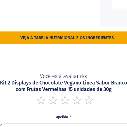
VEJA A TABELA NUTRICIONAL E OS INGREDIENTES
Você está avaliando:
Kit 2 Displays de Chocolate Vegano Linea Sabor Branc
com Frutas Vermelhas 15 unidades de 30g
1
2
3
4
5
star
stars
stars
stars
stars
Apelido