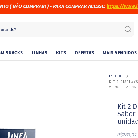
ENTO (
NÃO COMPRAR! )
- PARA COMPRAR ACESSE:
https://www.l
Sear
M SNACKS
LINHAS
KITS
OFERTAS
MAIS VENDIDOS
INÍCIO
KIT 2 DISPLA
VERMELHAS 15
Kit 2 
Sabor 
unidad
R$283,02