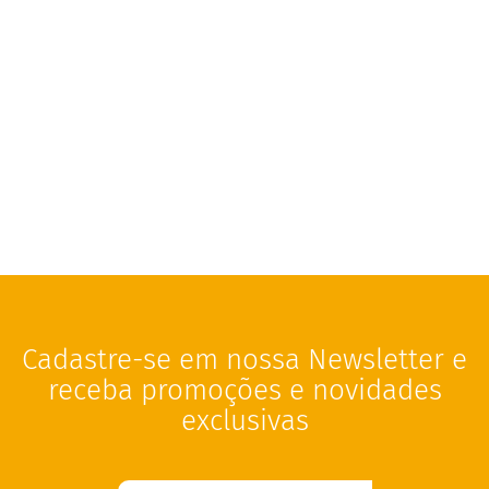
r
e
m
e
d
e
a
v
e
l
ã
D
o
c
e
d
e
Cadastre-se em nossa Newsletter e
l
e
receba promoções e novidades
i
t
exclusivas
e
L
e