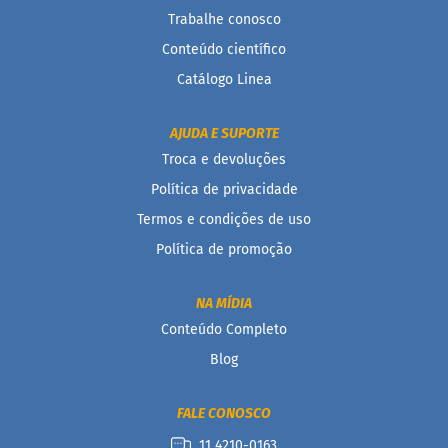
o
Trabalhe conosco
l
o
Conteúdo científico
Catálogo Linea
M
o
l
h
AJUDA E SUPORTE
o
Troca e devoluções
s
Política de privacidade
P
Termos e condições de uso
u
d
Política de promoção
i
m
NA MÍDIA
P
i
Conteúdo Completo
p
Blog
o
c
a
FALE CONOSCO
B
11 4210-0163