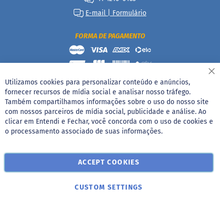
e
b
E-mail | Formulário
i
d
a
FORMA DE PAGAMENTO
s
A
c
Fe
h
Utilizamos cookies para personalizar conteúdo e anúncios,
o
fornecer recursos de mídia social e analisar nosso tráfego.
c
Também compartilhamos informações sobre o uso do nosso site
o
com nossos parceiros de mídia social, publicidade e análise. Ao
l
Rua Basílio da Cunha, 700 - Vila Deodoro, São Paulo/SP CNPJ
clicar em Entendi e Fechar, você concorda com o uso de cookies e
a
05.207.076/0006-10
t
o processamento associado de suas informações.
a
d
o
ACCEPT COOKIES
C
a
CUSTOM SETTINGS
p
p
u
c