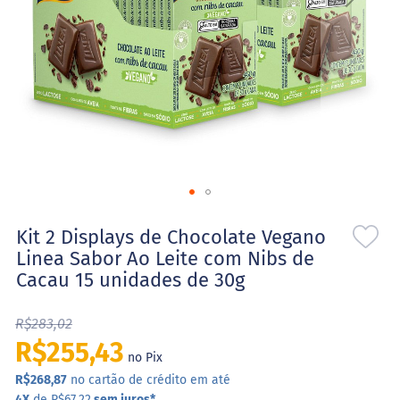
l
o
s
e
S
t
e
v
i
a
S
Saltar
w
e
para
Kit 2 Displays de Chocolate Vegano
e
o
Linea Sabor Ao Leite com Nibs de
t
início
N
Cacau 15 unidades de 30g
da
a
Galeria
t
de
u
R$283,02
r
imagens
R$255,43
a
no Pix
l
R$268,87
no cartão de crédito em até
X
4X
de R$67,22
sem juros
*