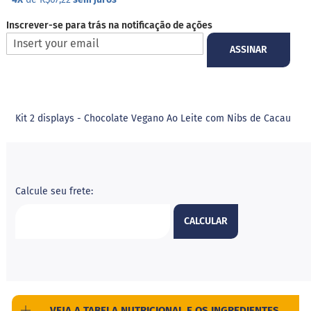
i
l
Inscrever-se para trás na notificação de ações
i
t
ASSINAR
o
l
E
r
Kit 2 displays - Chocolate Vegano Ao Leite com Nibs de Cacau
i
t
r
i
t
o
l
Calcule seu frete:
A
CALCULAR
l
i
m
e
n
t
o
VEJA A TABELA NUTRICIONAL E OS INGREDIENTES