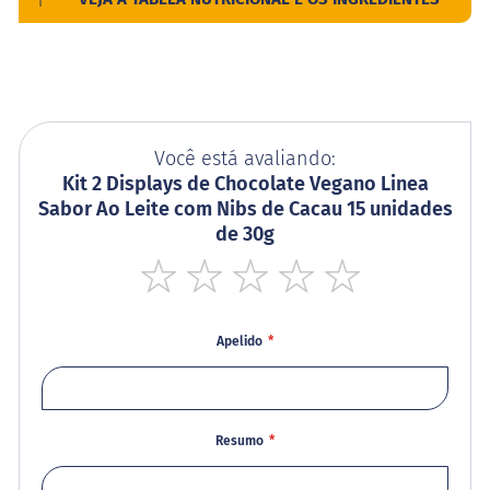
s
G
e
l
e
i
a
Você está avaliando:
Kit 2 Displays de Chocolate Vegano Linea
C
h
Sabor Ao Leite com Nibs de Cacau 15 unidades
o
de 30g
c
o
l
a
1
2
3
4
5
t
star
stars
stars
stars
stars
e
Apelido
G
e
l
a
Resumo
t
i
n