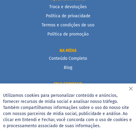
a
Troca e devoluções
B
Política de privacidade
a
r
Termos e condições de uso
r
Política de promoção
a
d
e
NA MÍDIA
c
e
Conteúdo Completo
r
e
Blog
a
l
FALE CONOSCO
B
Fe
i
11 4210-0163
Utilizamos cookies para personalizar conteúdo e anúncios,
s
fornecer recursos de mídia social e analisar nosso tráfego.
E-mail | Formulário
c
Também compartilhamos informações sobre o uso do nosso site
o
i
com nossos parceiros de mídia social, publicidade e análise. Ao
FORMA DE PAGAMENTO
t
clicar em Entendi e Fechar, você concorda com o uso de cookies e
o
o processamento associado de suas informações.
C