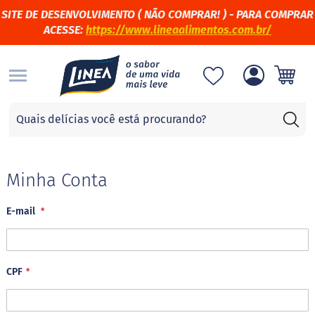
SITE DE DESENVOLVIMENTO (
NÃO COMPRAR! )
- PARA COMPRAR
ACESSE:
https://www.lineaalimentos.com.br/
S
Categorias
A
d
o
ç
Minha Conta
a
n
E-mail
t
e
s
S
CPF
u
c
r
a