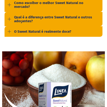
e
Como escolher o melhor Sweet Natural no
b
mercado?
i
d
Qual é a diferença entre Sweet Natural e outros
a
adoçantes?
s
A
O Sweet Natural é realmente doce?
c
h
o
c
o
l
a
t
a
d
o
C
a
p
p
u
c