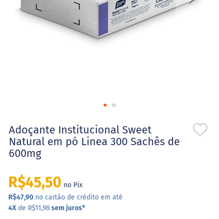
l
o
s
e
S
t
e
v
i
a
S
Saltar
w
e
para
Adoçante Institucional Sweet
e
o
Natural em pó Linea 300 Sachês de
t
início
N
600mg
da
a
Galeria
t
de
u
R$45,50
r
imagens
no Pix
a
R$47,90
no cartão de crédito em até
l
4X
de R$11,98
sem juros
*
X