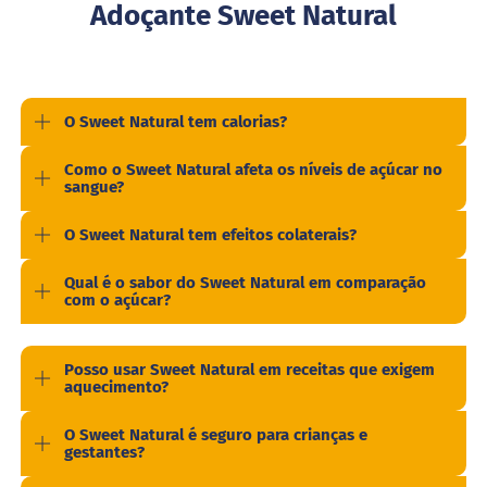
Adoçante Sweet Natural
o
l
o
M
o
O Sweet Natural tem calorias?
l
h
o
Como o Sweet Natural afeta os níveis de açúcar no
s
sangue?
P
O Sweet Natural tem efeitos colaterais?
u
d
i
Qual é o sabor do Sweet Natural em comparação
m
com o açúcar?
P
i
Posso usar Sweet Natural em receitas que exigem
p
aquecimento?
o
c
a
O Sweet Natural é seguro para crianças e
gestantes?
B