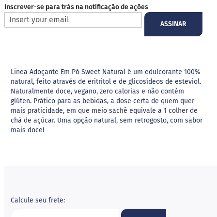
Inscrever-se para trás na notificação de ações
i
l
ASSINAR
i
t
o
l
E
Linea Adoçante Em Pó Sweet Natural é um edulcorante 100%
r
natural, feito através de eritritol e de glicosídeos de esteviol.
i
Naturalmente doce, vegano, zero calorias e não contém
t
r
glúten. Prático para as bebidas, a dose certa de quem quer
i
mais praticidade, em que meio sachê equivale a 1 colher de
t
chá de açúcar. Uma opção natural, sem retrogosto, com sabor
o
mais doce!
l
A
l
i
m
e
n
Calcule seu frete:
t
o