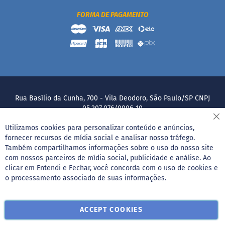
d
a
FORMA DE PAGAMENTO
s
Blog
Rua Basílio da Cunha, 700 - Vila Deodoro, São Paulo/SP CNPJ
05.207.076/0006-10
Fe
Utilizamos cookies para personalizar conteúdo e anúncios,
fornecer recursos de mídia social e analisar nosso tráfego.
Também compartilhamos informações sobre o uso do nosso site
com nossos parceiros de mídia social, publicidade e análise. Ao
clicar em Entendi e Fechar, você concorda com o uso de cookies e
o processamento associado de suas informações.
ACCEPT COOKIES