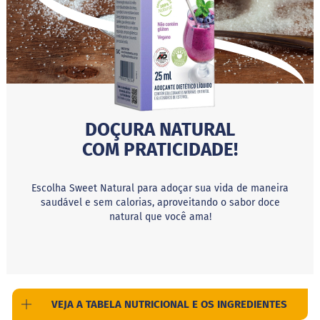
c
i
n
o
S
h
a
k
e
DOÇURA NATURAL
F
COM PRATICIDADE!
u
n
c
Escolha Sweet Natural para adoçar sua vida de maneira
i
saudável e sem calorias, aproveitando o sabor doce
o
natural que você ama!
n
a
i
s
W
h
VEJA A TABELA NUTRICIONAL E OS INGREDIENTES
e