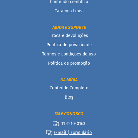
Conteúdo científico
Mais
Vendidos
Catálogo Linea
Receitas
AJUDA E SUPORTE
D
Troca e devoluções
o
Política de privacidade
c
e
Termos e condições de uso
s
Política de promoção
S
a
l
NA MÍDIA
g
Conteúdo Completo
a
d
Blog
o
s
FALE CONOSCO
B
11 4210-0163
e
b
E-mail | Formulário
i