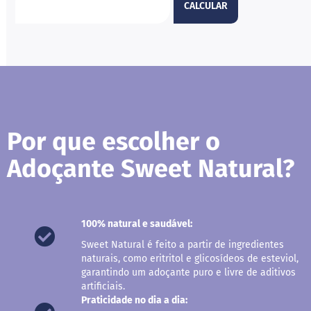
s
CALCULAR
G
e
l
e
i
a
C
h
Por que escolher o
o
c
Adoçante Sweet Natural?
o
l
a
t
e
100% natural e saudável:
G
Sweet Natural é feito a partir de ingredientes
e
naturais, como eritritol e glicosídeos de esteviol,
l
a
garantindo um adoçante puro e livre de aditivos
t
artificiais.
i
Praticidade no dia a dia:
n