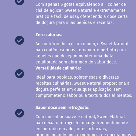
a
Com apenas 5 gotas equivalendo a 1 colher de
chá de açúcar, Sweet Natural é extremamente
B
prático e fácil de usar, oferecendo a dose certa
a
de doçura para suas bebidas e receitas.
r
r
Zero calorias:
a
d
Ao contrário do açúcar comum, o Sweet Natural
e
não contém calorias, tornando-o perfeito para
c
e
aqueles que desejam manter uma dieta
r
equilibrada sem abrir mão do sabor doce.
e
Versatilidade culinária:
a
l
Ideal para bebidas, sobremesas e diversas
receitas culinárias, Sweet Natural proporciona a
B
doçura perfeita em qualquer aplicação, sem
i
comprometer o sabor ou a textura dos alimentos.
s
c
Sabor doce sem retrogosto:
o
i
Com um sabor suave e natural, Sweet Natural
t
não deixa o retrogosto amargo frequentemente
o
encontrado em adoçantes artificiais,
proporcionando uma experiência de doçura mais
C