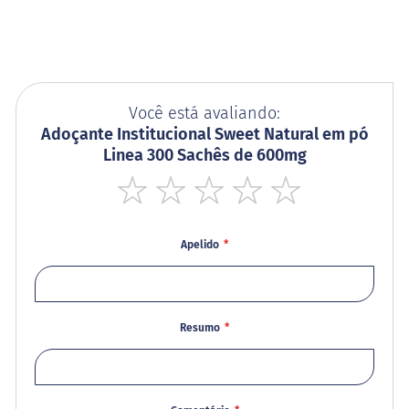
y
P
r
o
t
e
i
Você está avaliando:
n
Adoçante Institucional Sweet Natural em pó
C
Linea 300 Sachês de 600mg
h
o
c
o
1
2
3
4
5
b
star
stars
stars
stars
stars
a
Apelido
l
l
Hummm
Snacks
Resumo
Linhas
S