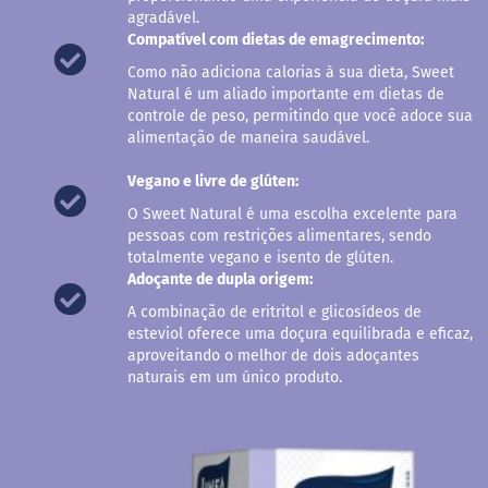
r
agradável.
e
Compatível com dietas de emagrecimento:
m
e
Como não adiciona calorias à sua dieta, Sweet
d
Natural é um aliado importante em dietas de
e
controle de peso, permitindo que você adoce sua
a
alimentação de maneira saudável.
v
e
Vegano e livre de glúten:
l
ã
O Sweet Natural é uma escolha excelente para
pessoas com restrições alimentares, sendo
D
totalmente vegano e isento de glúten.
o
c
Adoçante de dupla origem:
e
A combinação de eritritol e glicosídeos de
d
e
esteviol oferece uma doçura equilibrada e eficaz,
l
aproveitando o melhor de dois adoçantes
e
naturais em um único produto.
i
t
e
L
e