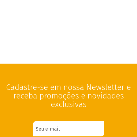
t
o
s
e
V
e
g
a
n
o
s
F
u
Cadastre-se em nossa Newsletter e
n
c
receba promoções e novidades
i
exclusivas
o
n
a
i
s
I