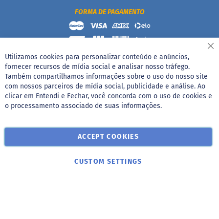
e
b
FORMA DE PAGAMENTO
i
d
a
s
Fe
Utilizamos cookies para personalizar conteúdo e anúncios,
A
fornecer recursos de mídia social e analisar nosso tráfego.
c
Também compartilhamos informações sobre o uso do nosso site
h
com nossos parceiros de mídia social, publicidade e análise. Ao
o
Rua Basílio da Cunha, 700 - Vila Deodoro, São Paulo/SP CNPJ
clicar em Entendi e Fechar, você concorda com o uso de cookies e
c
05.207.076/0006-10
o
o processamento associado de suas informações.
l
a
t
ACCEPT COOKIES
a
d
o
COMPRAR
CUSTOM SETTINGS
C
a
p
p
u
c