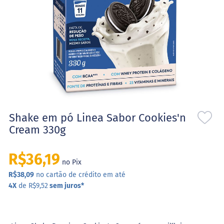
l
o
s
e
S
t
e
v
i
a
Saltar
S
para
Shake em pó Linea Sabor Cookies'n
w
o
Cream 330g
e
início
e
da
t
N
Galeria
R$36,19
no Pix
a
de
t
imagens
R$38,09
no cartão de crédito em até
u
4X
de R$9,52
sem juros
*
r
a
l
X