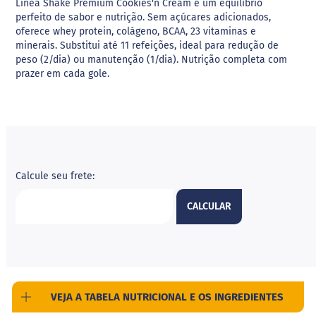
Linea Shake Premium Cookies'n Cream é um equilíbrio
i
perfeito de sabor e nutrição. Sem açúcares adicionados,
l
oferece whey protein, colágeno, BCAA, 23 vitaminas e
i
minerais. Substitui até 11 refeições, ideal para redução de
t
o
peso (2/dia) ou manutenção (1/dia). Nutrição completa com
l
prazer em cada gole.
E
r
i
t
r
i
t
Calcule seu frete:
o
l
CALCULAR
A
l
i
m
e
n
t
VEJA A TABELA NUTRICIONAL E OS INGREDIENTES
o