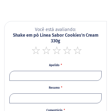
s
G
e
l
e
i
Você está avaliando:
a
Shake em pó Linea Sabor Cookies'n Cream
330g
C
h
o
c
1
2
3
4
5
o
star
stars
stars
stars
stars
l
Apelido
a
t
e
G
Resumo
e
l
a
t
i
n
Comentário