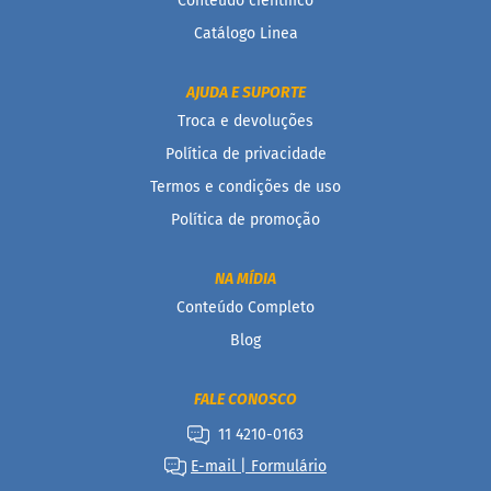
Conteúdo científico
o
l
Catálogo Linea
o
M
AJUDA E SUPORTE
o
Troca e devoluções
l
h
Política de privacidade
o
s
Termos e condições de uso
Política de promoção
P
u
d
NA MÍDIA
i
m
Conteúdo Completo
P
Blog
i
p
o
FALE CONOSCO
c
a
11 4210-0163
E-mail | Formulário
B