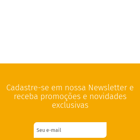
r
e
m
e
d
e
a
v
e
l
ã
D
o
c
e
Cadastre-se em nossa Newsletter e
d
receba promoções e novidades
e
l
exclusivas
e
i
t
e
L
e