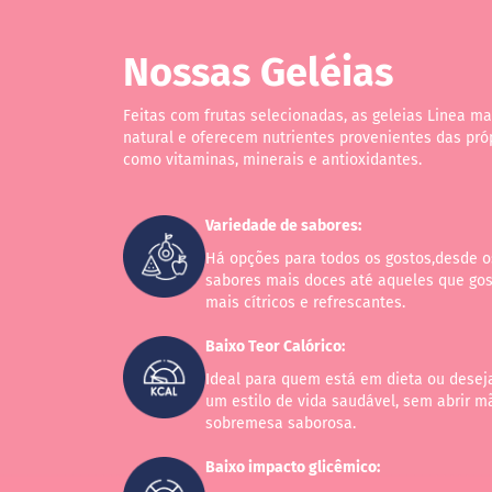
Veganos
Funcionais
Nossas Geléias
Integrais
Diabéticos
Feitas com frutas selecionadas, as geleias Linea m
natural e oferecem nutrientes provenientes das próp
ts
como vitaminas, minerais e antioxidantes.
fertas
ais
Variedade de sabores:
endidos
Há opções para todos os gostos,desde 
eceitas
sabores mais doces até aqueles que go
Doces
mais cítricos e refrescantes.
Salgados
Baixo Teor Calórico:
Bebidas
Ideal para quem está em dieta ou desej
log
um estilo de vida saudável, sem abrir 
sobremesa saborosa.
Baixo impacto glicêmico: