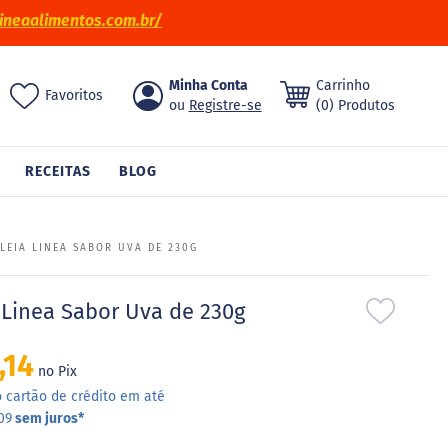
ineaalimentos.com.br/
Pular
Minha Conta
Carrinho
ch
Favoritos
para
Registre-se
(0) Produtos
o
conteúdo
RECEITAS
BLOG
LEIA LINEA SABOR UVA DE 230G
 Linea Sabor Uva de 230g
,14
no Pix
 cartão de crédito em até
09
sem juros
*