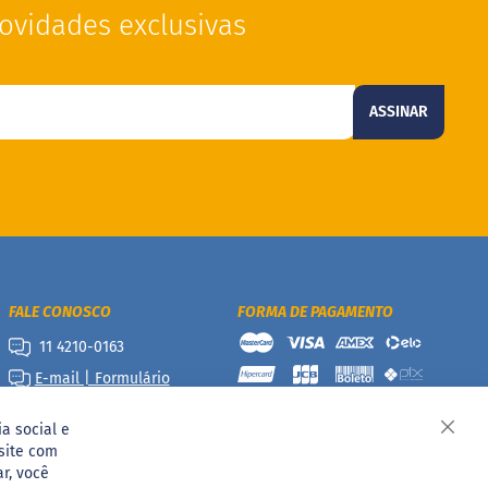
ovidades exclusivas
ASSINAR
FALE CONOSCO
FORMA DE PAGAMENTO
11 4210-0163
E-mail | Formulário
a social e
Fech
site com
ar, você