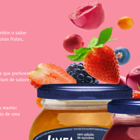
antêm o sabor
rias frutas,
os que preferem
stam de sabores
a manter
mão de uma