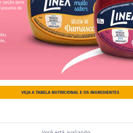
e opção para
 consumo de
dar,
te,
VEJA A TABELA NUTRICIONAL E OS INGREDIENTES
Você está avaliando: