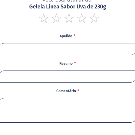
Geleia Linea Sabor Uva de 230g
1
2
3
4
5
star
stars
stars
stars
stars
Apelido
Resumo
Comentário