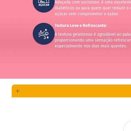
Adoçada com sucralose, é uma excelent
diabéticos ou para quem quer reduzir o
açúcar sem comprometer o sabor.
Textura Leve e Refrescante:
A textura gelatinosa é agradável ao pala
proporcionando uma sensação refrescan
especialmente nos dias mais quentes.