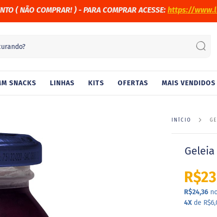
ENTO (
NÃO COMPRAR! )
- PARA COMPRAR ACESSE:
https://www.l
Sear
M SNACKS
LINHAS
KITS
OFERTAS
MAIS VENDIDOS
INÍCIO
GE
Geleia
R$23
R$24,36
no
4X
de R$6,