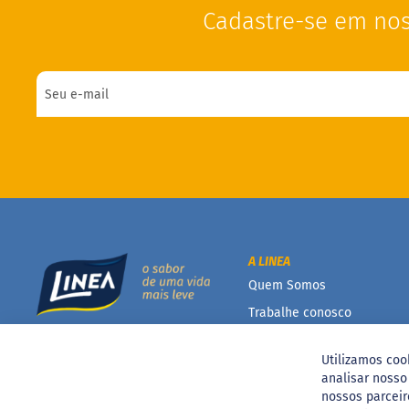
Cadastre-se em nos
A LINEA
Quem Somos
Trabalhe conosco
Conteúdo científico
Utilizamos coo
Catálogo Linea
analisar noss
nossos parceir