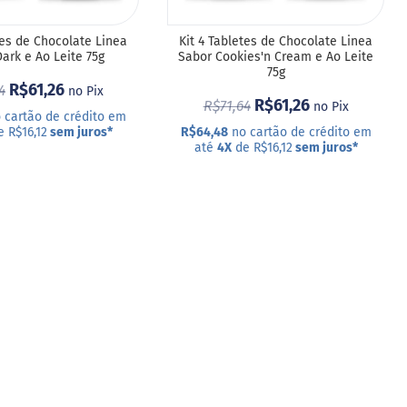
tes de Chocolate Linea
Kit 4 Tabletes de Chocolate Linea
ark e Ao Leite 75g
Sabor Cookies'n Cream e Ao Leite
75g
R$61,26
4
no Pix
R$61,26
R$71,64
no Pix
 cartão de crédito em
 R$16,12
sem juros
*
R$64,48
no cartão de crédito em
até
4X
de R$16,12
sem juros
*
R
COMPRAR
ADICIONAR
A
LISTA
DE
DESEJOS