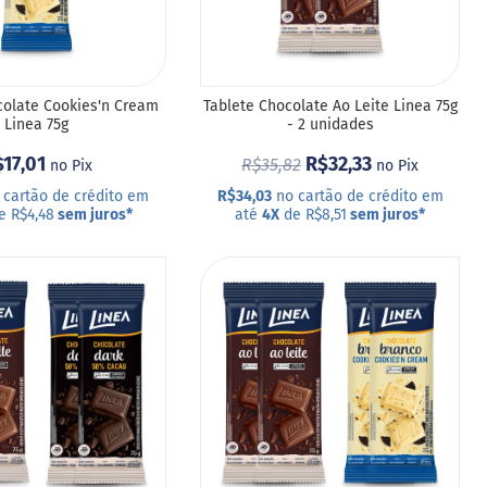
colate Cookies'n Cream
Tablete Chocolate Ao Leite Linea 75g
Linea 75g
- 2 unidades
17,01
R$32,33
R$35,82
no Pix
no Pix
cartão de crédito em
R$34,03
no cartão de crédito em
e R$4,48
sem juros
*
até
4X
de R$8,51
sem juros
*
R
COMPRAR
ADICIONAR
A
LISTA
DE
DESEJOS