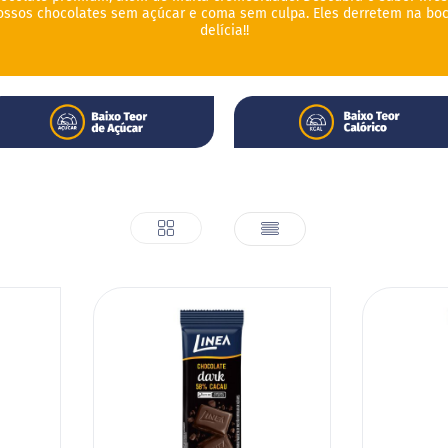
ossos chocolates sem açúcar e coma sem culpa. Eles derretem na boc
delícia!!
Ver
Rede
Lista
como