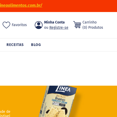
ineaalimentos.com.br/
Pular
Minha Conta
Carrinho
ch
Favoritos
para
Registre-se
(0) Produtos
o
conteúdo
RECEITAS
BLOG
ade de
stível