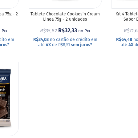
ea 75g - 2
Tablete Chocolate Cookies'n Cream
Kit 4 Table
Linea 75g - 2 unidades
Sabor D
R$32,33
R$35,82
R$71,6
 Pix
no Pix
dito em
R$34,03
no cartão de crédito em
R$64,48
no
uros
*
até
4X
de R$8,51
sem juros
*
até
4X
de
COMPRAR
COMPRA
ADICIONAR
ADICIONAR
A
A
LISTA
LISTA
DE
DE
DESEJOS
DESEJOS