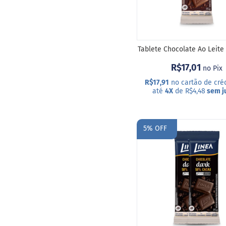
Bebidas
Achocolatado
Cappuccino
Tablete Chocolate Ao Leite
Shake
R$17,01
no Pix
Funcionais
Whey
R$17,91
no cartão de cré
Protein
até
4X
de R$4,48
sem j
Chocoball
COMPRAR
ummm
ADICIONAR
5% OFF
nacks
A
inhas
Sem
LISTA
açúcar
DE
Sem
glúten
DESEJOS
Sem
lactose