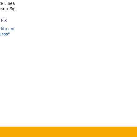
te Linea
ream 75g
 Pix
dito em
uros
*