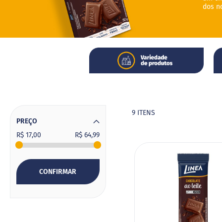
dos n
Barra
de
cereal
Biscoito
Creme
de
avelã
Doce
de
9
ITENS
leite
PREÇO
Leite
R$ 17,00
R$ 64,99
condensado
Mistura
para
CONFIRMAR
bolo
Molhos
Pudim
Pipoca