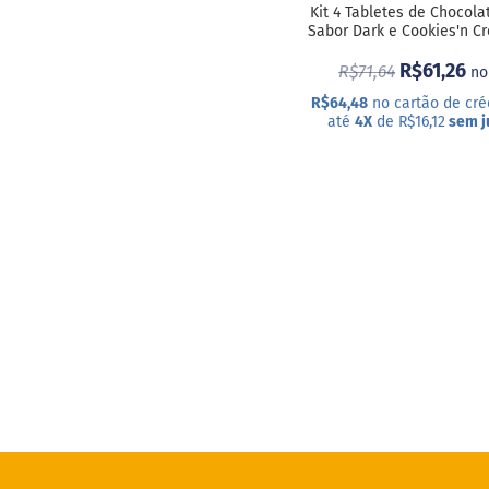
Kit 4 Tabletes de Chocola
Sabor Dark e Cookies'n C
R$61,26
R$71,64
no
R$64,48
no cartão de cré
até
4X
de R$16,12
sem j
COMPRAR
ADICIONAR
A
LISTA
DE
DESEJOS