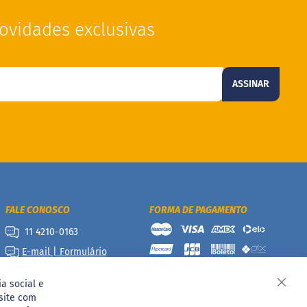
ovidades exclusivas
ASSINAR
FALE CONOSCO
FORMA DE PAGAMENTO
11 4210-0163
E-mail | Formulário
a social e
Fech
site com