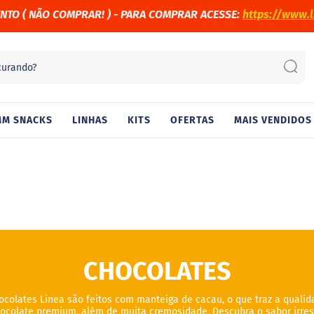
ENTO (
NÃO COMPRAR! )
- PARA COMPRAR ACESSE:
https://www.l
Sear
M SNACKS
LINHAS
KITS
OFERTAS
MAIS VENDIDOS
CHOCOLATES
ocolates Linea são feitos com manteiga de cacau, o que traz a qualid
ocolate premium, além de muita cremosidade. Descubra o sabor irresi