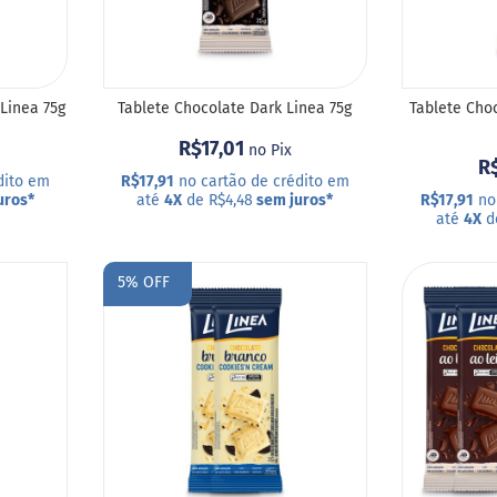
 Linea 75g
Tablete Chocolate Dark Linea 75g
Tablete Cho
R$17,01
no Pix
R$
dito em
R$17,91
no cartão de crédito em
uros
*
até
4X
de R$4,48
sem juros
*
R$17,91
no 
até
4X
d
COMPRAR
COMPRA
ADICIONAR
5% OFF
ADICIONAR
A
A
LISTA
LISTA
DE
DE
DESEJOS
DESEJOS