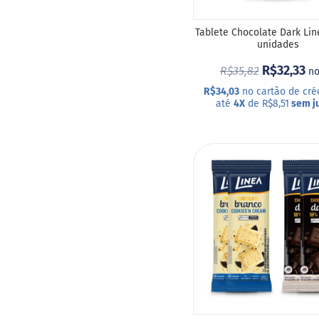
Veganos
Funcionais
Tablete Chocolate Dark Lin
unidades
Integrais
R$32,33
R$35,82
Diabéticos
no
R$34,03
no cartão de cré
ts
até
4X
de R$8,51
sem j
fertas
COMPRAR
ais
ADICIONAR
endidos
eceitas
A
Doces
LISTA
Salgados
DE
Bebidas
DESEJOS
log